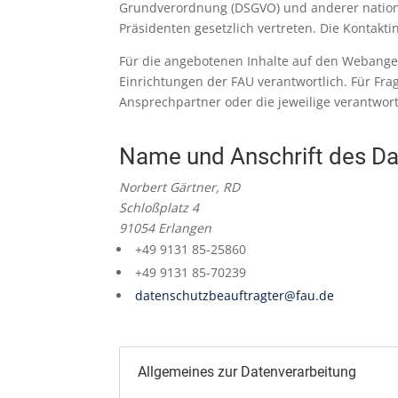
Grundverordnung (DSGVO) und anderer nationa
Präsidenten gesetzlich vertreten. Die Kontakt
Für die angebotenen Inhalte auf den Webangeb
Einrichtungen der FAU verantwortlich. Für Fr
Ansprechpartner oder die jeweilige verantwort
Name und Anschrift des D
Norbert Gärtner, RD
Schloßplatz 4
91054 Erlangen
Telefon:
+49 9131 85-25860
Fax:
+49 9131 85-70239
E-
datenschutzbeauftragter@fau.de
Mail:
Allgemeines zur Datenverarbeitung