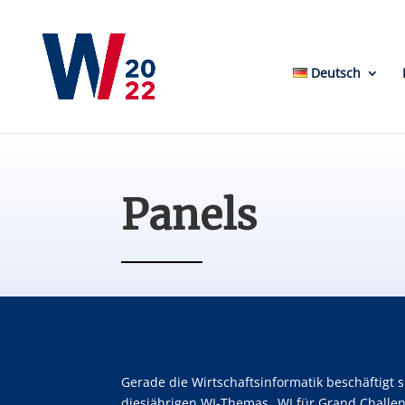
Deutsch
Panels
Gerade die Wirtschaftsinformatik beschäftigt 
diesjährigen WI-Themas „WI für Grand Challen