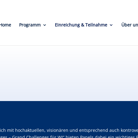
Home
Programm
Einreichung & Teilnahme
Über u
sich mit hochaktuellen, visionären und entsprechend auch kontrov
ges – Grand Challenges für WI“ bieten Panels dabei ein wichtige