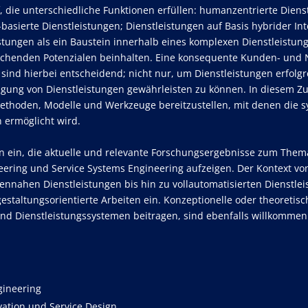
, die unterschiedliche Funktionen erfüllen: humanzentrierte Dienst
basierte Dienstleistungen; Dienstleistungen auf Basis hybrider Int
stungen als ein Baustein innerhalb eines komplexen Dienstleistun
chenden Potenzialen beinhalten. Eine konsequente Kunden- und Nu
 sind hierbei entscheidend; nicht nur, um Dienstleistungen erfol
ringung von Dienstleistungen gewährleisten zu können. In diesem 
ethoden, Modelle und Werkzeuge bereitzustellen, mit denen die s
 ermöglicht wird.
gen ein, die aktuelle und relevante Forschungsergebnisse zum The
eering und Service Systems Engineering aufzeigen. Der Kontext von
nnahen Dienstleistungen bis hin zu vollautomatisierten Dienstleis
gestaltungsorientierte Arbeiten ein. Konzeptionelle oder theoretis
und Dienstleistungssystemen beitragen, sind ebenfalls willkommen
gineering
vation und Service Design