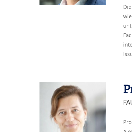
Die
wie
unt
Fac
int
Iss
P
FA
Pro
Ale