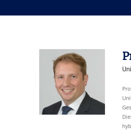
P
Uni
Pro
Uni
Ges
Die
hyb