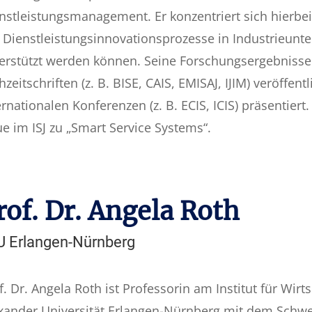
nstleistungsmanagement. Er konzentriert sich hierbei
 Dienstleistungsinnovationsprozesse in Industrieun
erstützt werden können. Seine Forschungsergebnisse 
hzeitschriften (z. B. BISE, CAIS, EMISAJ, IJIM) veröffen
ernationalen Konferenzen (z. B. ECIS, ICIS) präsentier
ue im ISJ zu „Smart Service Systems“.
rof. Dr. Angela Roth
U Erlangen-Nürnberg
f. Dr. Angela Roth ist Professorin am Institut für Wirt
xander Universität Erlangen-Nürnberg mit dem Schw